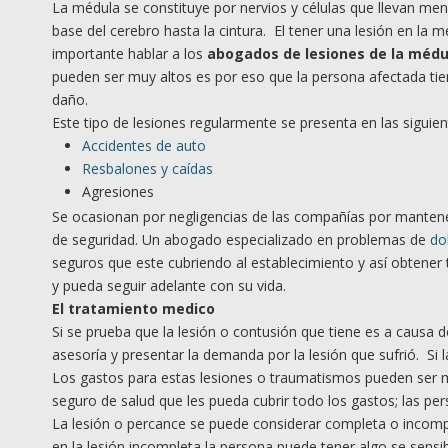
La médula se constituye por nervios y células que llevan men
base del cerebro hasta la cintura. El tener una lesión en la
importante hablar a los
abogados de lesiones de la médul
pueden ser muy altos es por eso que la persona afectada tie
daño.
Este tipo de lesiones regularmente se presenta en las siguie
Accidentes de auto
Resbalones y caídas
Agresiones
Se ocasionan por negligencias de las compañías por mantene
de seguridad. Un abogado especializado en problemas de
do
seguros que este cubriendo al establecimiento y así obtener 
y pueda seguir adelante con su vida.
El tratamiento medico
Si se prueba que la lesión o contusión que tiene es a causa
asesoría y presentar la demanda por la lesión que sufrió. S
Los gastos para estas lesiones o traumatismos pueden ser m
seguro de salud que les pueda cubrir todo los gastos; las pe
La lesión o percance se puede considerar completa o incomp
en la lesión incompleta la persona puede tener algo se sensib