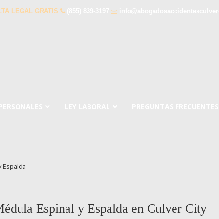
TA LEGAL GRATIS
(855) 839-3197
info@abogadosaccidentesculver
 PERSONALES
LEY LABORAL
PREGUNTAS FRECUENTES
y Espalda
édula Espinal y Espalda en Culver City