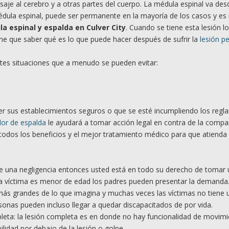
saje al cerebro y a otras partes del cuerpo. La médula espinal va des
 médula espinal, puede ser permanente en la mayoría de los casos y e
a espinal y espalda en Culver City
. Cuando se tiene esta lesión l
ne que saber qué es lo que puede hacer después de sufrir la
lesión p
ntes situaciones que a menudo se pueden evitar:
r sus establecimientos seguros o que se esté incumpliendo los reg
lor de espalda
le ayudará a tomar acción legal en contra de la compa
todos los beneficios y el mejor tratamiento médico para que atienda 
 de una negligencia entonces usted está en todo su derecho de tomar
i la víctima es menor de edad los padres pueden presentar la demanda
ás grandes de lo que imagina y muchas veces las víctimas no tiene 
rsonas pueden incluso llegar a quedar discapacitados de por vida.
leta: la lesión completa es en donde no hay funcionalidad de movimi
ilidad por debajo de la lesión o golpe.