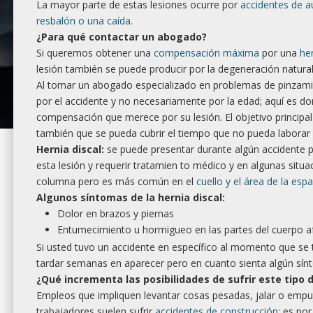
La mayor parte de estas lesiones ocurre por
accidentes de a
resbalón o una caída
.
¿Para qué contactar un abogado?
Si queremos obtener una
compensación máxima
por una
her
lesión también se puede producir por la degeneración natur
Al tomar un abogado especializado en problemas de pinzamie
por el accidente y no necesariamente por la edad; aquí es d
compensación que merece por su lesión. El objetivo princip
también que se pueda cubrir el tiempo que no pueda laborar 
Hernia discal:
se puede presentar durante algún accidente 
esta lesión y requerir tratamien to médico y en algunas situa
columna pero es más común en el
cuello y el área de la esp
Algunos síntomas de la hernia discal:
Dolor en brazos y piernas
Entumecimiento u hormigueo en las partes del cuerpo a
Si usted tuvo un accidente en específico al momento que se 
tardar semanas en aparecer pero en cuanto sienta algún sí
¿
Qu
é incrementa las posibilidades de sufrir este tipo d
Empleos que impliquen levantar cosas pesadas, jalar o empu
trabajadores suelen sufrir
accidentes de construcción
; es po