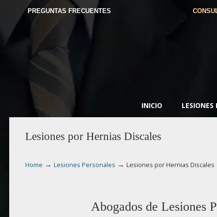
PREGUNTAS FRECUENTES
CONSUL
INICIO
LESIONES
Lesiones por Hernias Discales
→
→
Home
Lesiones Personales
Lesiones por Hernias Discales
Abogados de Lesiones Po