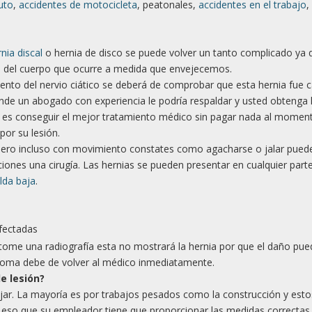
uto
,
accidentes de motocicleta
, peatonales,
accidentes en el trabajo
,
nia discal
o hernia de disco se puede volver un tanto complicado ya 
al del cuerpo que ocurre a medida que envejecemos.
nto del nervio ciático se deberá de comprobar que esta hernia fue 
onde un abogado con experiencia le podría respaldar y usted obtenga 
al es conseguir el mejor tratamiento médico sin pagar nada al momen
por su lesión.
pero incluso con movimiento constates como agacharse o jalar pued
ciones una cirugía. Las hernias se pueden presentar en cualquier parte
alda baja
.
fectadas
tome una radiografía esta no mostrará la hernia por que el daño pue
ntoma debe de volver al médico inmediatamente.
e lesió
n?
jar. La mayoría es por trabajos pesados como la construcción y esto
r eso que su empleador tiene que proporcionar las medidas correctas