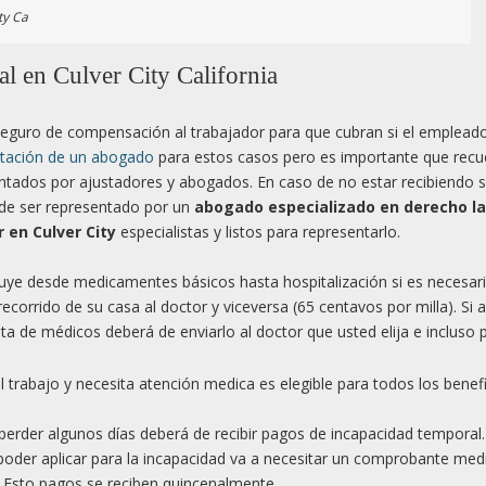
ty Ca
 en Culver City California
seguro de compensación al trabajador para que cubran si el empleado
tación de un abogado
para estos casos pero es importante que recu
tados por ajustadores y abogados. En caso de no estar recibiendo 
 de ser representado por un
abogado especializado en derecho la
 en Culver City
especialistas y listos para representarlo.
cluye desde medicamentes básicos hasta hospitalización si es necesari
corrido de su casa al doctor y viceversa (65 centavos por milla). Si a
a de médicos deberá de enviarlo al doctor que usted elija e incluso
 trabajo y necesita atención medica es elegible para todos los benef
 y perder algunos días deberá de recibir pagos de incapacidad temporal.
 poder aplicar para la incapacidad va a necesitar un comprobante med
. Esto pagos se reciben quincenalmente.