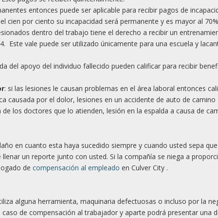
rmanentes entonces puede ser aplicable para recibir pagos de incapaci
el cien por ciento su incapacidad será permanente y es mayor al 70%
esionados dentro del trabajo tiene el derecho a recibir un entrenamie
4. Este vale puede ser utilizado únicamente para una escuela y lacan
a del apoyo del individuo fallecido pueden calificar para recibir benef
or
: si las lesiones le causan problemas en el área laboral entonces cali
gica causada por el dolor, lesiones en un accidente de auto de camino 
ia de los doctores que lo atienden, lesión en la espalda a causa de ca
 daño en cuanto esta haya sucedido siempre y cuando usted sepa que
 llenar un reporte junto con usted. Si la compañía se niega a proporc
abogado de
compensación al empleado
en Culver City .
tiliza alguna herramienta, maquinaria defectuosas o incluso por la ne
 el caso de compensación al trabajador y aparte podrá presentar una