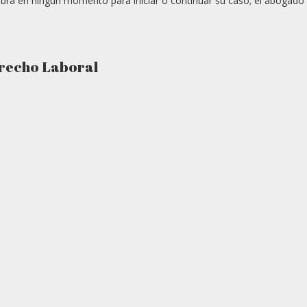
bra en ningún momento para iniciar o continuar su caso; el abogado
recho Laboral