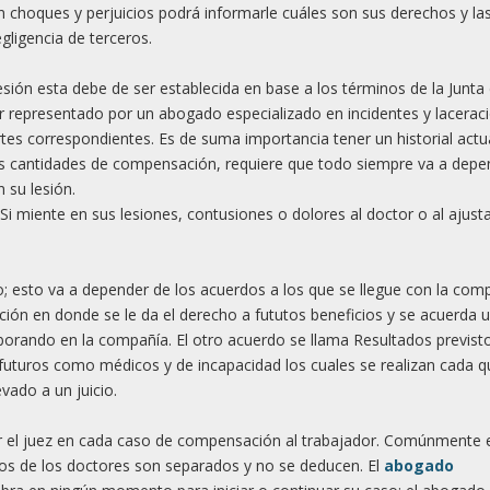
en choques y perjuicios podrá informarle cuáles son sus derechos y la
ligencia de terceros.
ión esta debe de ser establecida en base a los términos de la Junta
 representado por un abogado especializado en incidentes y lacerac
tes correspondientes. Es de suma importancia tener un historial actu
las cantidades de compensación, requiere que todo siempre va a depe
 su lesión.
. Si miente en sus lesiones, contusiones o dolores al doctor o al ajust
o; esto va a depender de los acuerdos a los que se llegue con la com
ión en donde se le da el derecho a fututos beneficios y se acuerda 
orando en la compañía. El otro acuerdo se llama Resultados previst
s futuros como médicos y de incapacidad los cuales se realizan cada q
vado a un juicio.
r el juez en cada caso de compensación al trabajador. Comúnmente e
gos de los doctores son separados y no se deducen. El
abogado