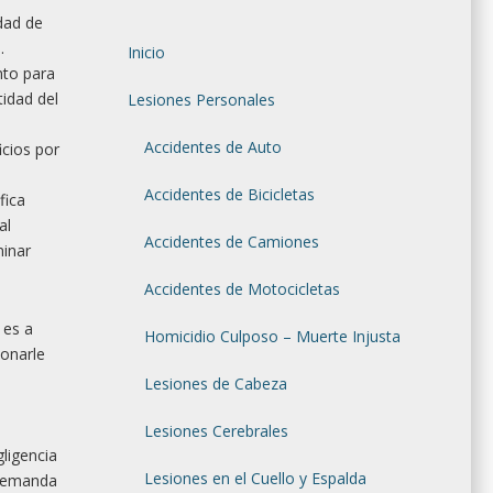
dad de
.
Inicio
nto para
tidad del
Lesiones Personales
Accidentes de Auto
icios por
Accidentes de Bicicletas
fica
al
Accidentes de Camiones
minar
Accidentes de Motocicletas
 es a
Homicidio Culposo – Muerte Injusta
ionarle
Lesiones de Cabeza
Lesiones Cerebrales
gligencia
Lesiones en el Cuello y Espalda
 demanda