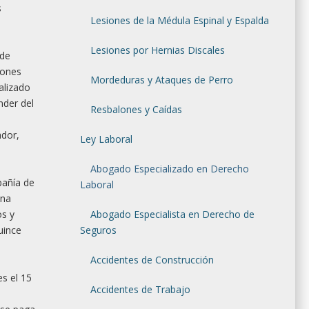
s
Lesiones de la Médula Espinal y Espalda
Lesiones por Hernias Discales
 de
iones
Mordeduras y Ataques de Perro
alizado
nder del
Resbalones y Caídas
ador,
Ley Laboral
Abogado Especializado en Derecho
pañía de
Laboral
una
os y
Abogado Especialista en Derecho de
uince
Seguros
Accidentes de Construcción
s el 15
Accidentes de Trabajo