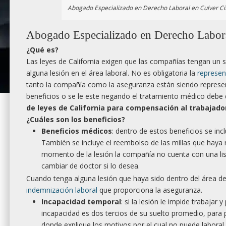
Abogado Especializado en Derecho Laboral en Culver Ci
Abogado Especializado en Derecho Laboral
¿
Qu
é es?
Las leyes de California exigen que las compañías tengan un 
alguna lesión en el área laboral. No es obligatoria la
represen
tanto la compañía como la aseguranza están siendo represen
beneficios o se le este negando el tratamiento médico debe
de leyes de California para compensación al trabajador
¿
Cu
áles son los beneficios?
Beneficios médicos
: dentro de estos beneficios se in
También se incluye el reembolso de las millas que haya re
momento de la lesión la compañía no cuenta con una list
cambiar de doctor si lo desea.
Cuando tenga alguna lesión que haya sido dentro del área del
indemnización laboral
que proporciona la aseguranza.
Incapacidad temporal
: si la lesión le impide trabajar
incapacidad es dos tercios de su suelto promedio, para
donde explique los motivos por el cual no puede laboral