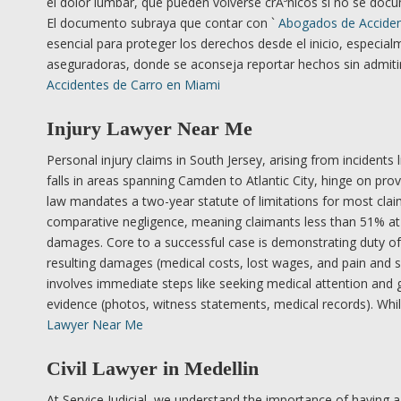
el dolor lumbar, que pueden volverse crÃ³nicos si no se doc
El documento subraya que contar con `
Abogados de Acciden
esencial para proteger los derechos desde el inicio, especial
aseguradoras, donde se aconseja reportar hechos sin admiti
Accidentes de Carro en Miami
Injury Lawyer Near Me
Personal injury claims in South Jersey, arising from incidents 
falls in areas spanning Camden to Atlantic City, hinge on pro
law mandates a two-year statute of limitations for most cla
comparative negligence, meaning claimants less than 51% at f
damages. Core to a successful case is demonstrating duty of
resulting damages (medical costs, lost wages, and pain and s
involves immediate steps like seeking medical attention and
evidence (photos, witness statements, medical records). Wh
Lawyer Near Me
Civil Lawyer in Medellin
At Service Judicial, we understand the importance of having a