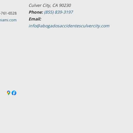
Culver City, CA 90230
Phone:
(855) 839-3197
-761-6528
Email:
miami.com
info@abogadosaccidentesculvercity.com