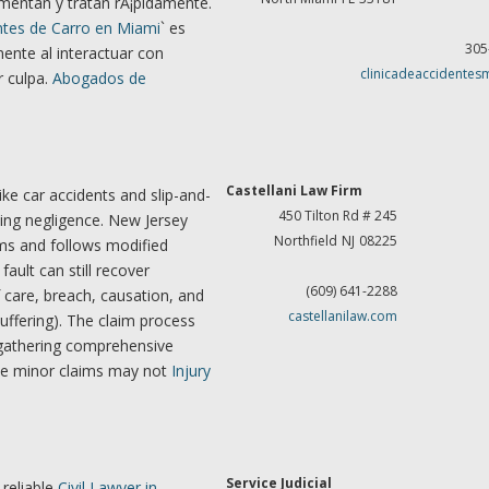
umentan y tratan rÃ¡pidamente.
tes de Carro en Miami
` es
305
mente al interactuar con
clinicadeaccidentes
r culpa.
Abogados de
Castellani Law Firm
like car accidents and slip-and-
450 Tilton Rd # 245
ving negligence. New Jersey
Northfield
NJ
08225
ims and follows modified
ault can still recover
(609) 641-2288
 care, breach, causation, and
castellanilaw.com
uffering). The claim process
 gathering comprehensive
ile minor claims may not
Injury
Service Judicial
 reliable
Civil Lawyer in