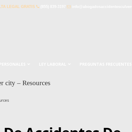
TA LEGAL GRATIS
(855) 839-3197
info@abogadosaccidentesculver
 PERSONALES
LEY LABORAL
PREGUNTAS FRECUENTES
er city – Resources
ources