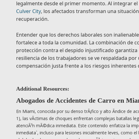
legalmente desde el primer momento. Al integrar e
Culver City
, los afectados transforman una situación
recuperación.
Entender que los derechos laborales son inalienabl
fortalece a toda la comunidad. La combinación de con
protección contra el despido injustificado garantiza 
resiliencia de los trabajadores se ve respaldada por
compensación justa frente a los riesgos inherentes d
Additional Resources:
Abogados de Accidentes de Carro en Mia
En Miami, conocida por su denso trÃ¡fico y alto Ã­ndice de acc
1), las vÃ­ctimas de choques enfrentan complejas batallas lega
atenciÃ³n mÃ©dica inmediata. Este contenido enfatiza la impo
inmediata`, incluso para lesiones inicialmente leves, como el 