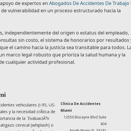
l apoyo de expertos en
Abogados De Accidentes De Trabajo
 de vulnerabilidad en un proceso estructurado hacia la
es, independientemente del origen o estatus del empleado,
sultas sin costo, el sistema de honorarios por resultados 
que el camino hacia la justicia sea transitable para todos. L
 un marco legal robusto que prioriza la salud humana y la
e cualquier actividad profesional.
mi
Clínica De Accidentes
identes vehiculares (I-95, US-
Miami
les y la necesidad crÃ­tica de
12550 Biscayne Blvd Suite
rtancia de la `EvaluaciÃ³n
404
latigazo cervical (whiplash) o
North Miami
FL
33181