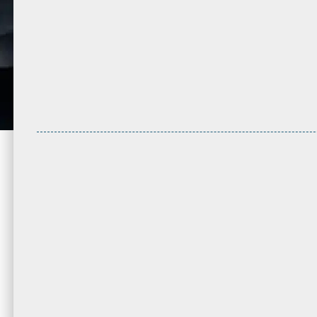
un accidente. Es vital asesorarse con un
proteger tod
abogado que responda sus dudas y le
con un abog
ayude a tomar la mejor decisión. Llame a
deje pasa
nuestro
Abogado de Lesiones
nuestro
Ab
Personales en Culver City
Auto/Carro 
Abogados de Lesiones Personales
Abogado