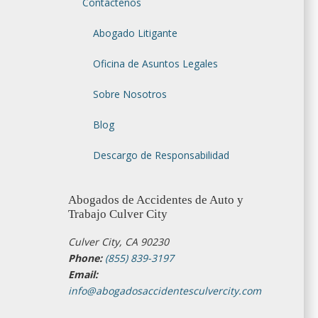
Contáctenos
Abogado Litigante
Oficina de Asuntos Legales
Sobre Nosotros
s de
Blog
Descargo de Responsabilidad
taque de
icios y
 experto
Abogados de Accidentes de Auto y
ectar. Al
Trabajo Culver City
n ataque
Culver City, CA 90230
 persona
Phone:
(855) 839-3197
ocionales
Email:
a vida es
info@abogadosaccidentesculvercity.com
 abogado
 facilite