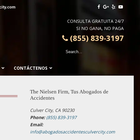
city.com
CONSULTA GRATUITA 24/7
SI NO GANA, NO PAGA
(855) 839-3197
CONTÁCTENOS
The Nielsen Firm, Tus Abogados de
Accidentes
Culver City, CA 90230
Phone:
(855) 839-3197
Email:
info@abogadosaccidentesculvercity.com