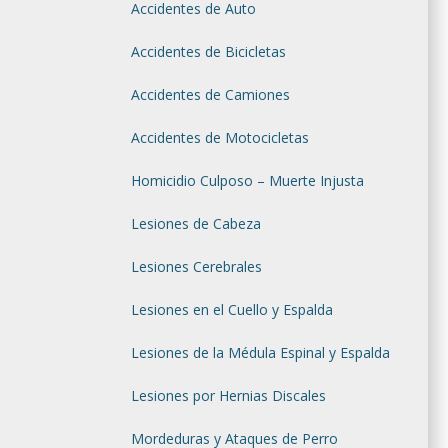
Accidentes de Auto
io
Accidentes de Bicicletas
sta
 injusta
Accidentes de Camiones
milia de
impacto
Accidentes de Motocicletas
 eso los
dida. Al
Homicidio Culposo – Muerte Injusta
legal en
Lesiones de Cabeza
rá buscar
ia en el
Lesiones Cerebrales
emandante
pos de
Lesiones en el Cuello y Espalda
ómicos y
uestro
Lesiones de la Médula Espinal y Espalda
poso /
hora.
Lesiones por Hernias Discales
so /
Mordeduras y Ataques de Perro