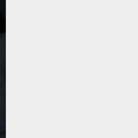
Abogados de Lesiones
Abogad
Personales
La mayoría de las personas al sufrir un
Al momento d
accidente no saben qué hacer o tienen
auto tanto
muchas dudas como: ¿Realmente necesito
necesitar
un abogado? ¿Quién paga el médico?
resguarde to
¿Cuánto vale mi caso? ¿Recibiré
más si se 
incapacidad? ¿Qué pasa si no tengo el
abogado l
reporte de policía? Revise nuestra
Guía de
compensac
Accidentes Laborales en Culver City
vehículo, t
para orientarse mejor. En ella encontrará
indemnización
pasos claros sobre qué hacer después de
es del otro 