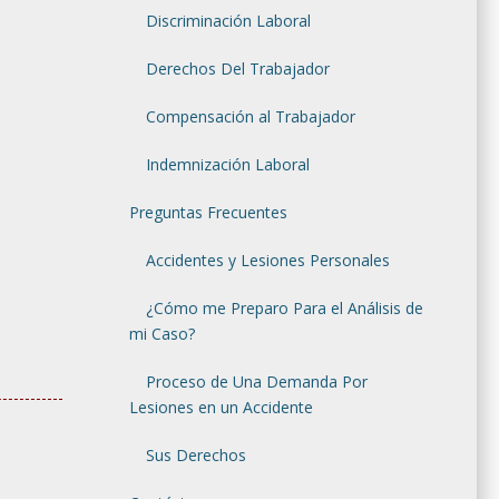
nto esto
Discriminación Laboral
e incluso
i usted o
Derechos Del Trabajador
o alguna
do de la
Compensación al Trabajador
 entonces
to a un
Indemnización Laboral
 por que
orar su
Preguntas Frecuentes
bogados
alda en
Accidentes y Lesiones Personales
¿Cómo me Preparo Para el Análisis de
lo y
mi Caso?
Proceso de Una Demanda Por
Lesiones en un Accidente
Sus Derechos