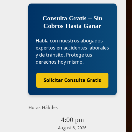
Consulta Gratis – Sin
Cobros Hasta Ganar
Habla con nuestros abogados
expertos en accidentes laborales
s de
y de tránsito. Protege tus
derechos hoy mismo.
a que ha
por culpa
ente que
Solicitar Consulta Gratis
 informe
cios por
abogado
rsonales
Horas Hábiles
para que
4:00 pm
Debido a
rente,
August 6, 2026