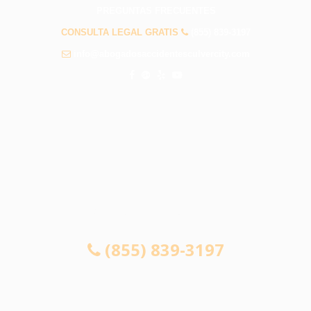
PREGUNTAS FRECUENTES
CONSULTA LEGAL GRATIS
(855) 839-3197
info@abogadosaccidentesculvercity.com
CONSULTA GRATUITA 24/7
SI NO GANA, NO PAGA
(855) 839-3197