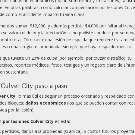
d por daños no económicos (dolor, sufrimiento y limitaciones), ajust
te. En otras palabras, cómo calcular compensación por lesiones Culve
 cómo el accidente impactó tu vida diaria.
camentos suman $12,000, y además perdiste $4,000 por faltar al trabaj
e valora el dolor y la afectación: si no pudiste conducir por semana
monto total. Otro caso: una lesión de espalda que requiere tratamien
eses o una cirugía recomendada, siempre que haya respaldo médico.
 que tuviste un 20% de culpa (por ejemplo, por cruzar distraído), tu
cibos, reportes médicos, fotos, testigos y un registro claro de sínt
ien sustentada.
Culver City paso a paso
er City
, lo más útil es seguir un proceso ordenado y respaldado con
ndes bloques:
daños económicos
(los que se pueden contar con reci
da por la lesión).
por lesiones Culver City
es esta:
 perdidos, daños a la propiedad (si aplica), y costos futuros proyecta