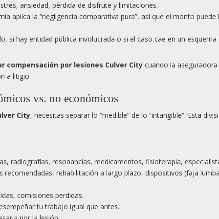
estrés, ansiedad, pérdida de disfrute y limitaciones.
ornia aplica la “negligencia comparativa pura”, así que el monto puede 
lo, si hay entidad pública involucrada o si el caso cae en un esquema 
r compensación por lesiones Culver City
cuando la aseguradora 
a litigio.
ómicos vs. no económicos
lver City
, necesitas separar lo “medible” de lo “intangible”. Esta divis
as, radiografías, resonancias, medicamentos, fisioterapia, especialist
ías recomendadas, rehabilitación a largo plazo, dispositivos (faja lumba
cidas, comisiones perdidas.
desempeñar tu trabajo igual que antes.
saria por la lesión.