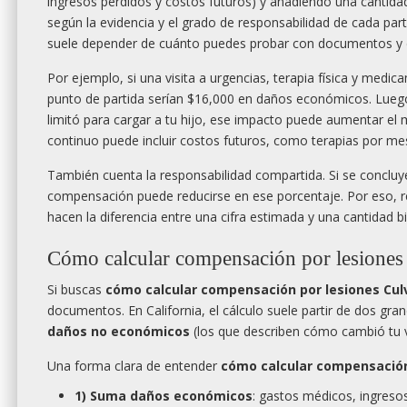
ingresos perdidos y costos futuros) y añadiendo una cantida
según la evidencia y el grado de responsabilidad de cada par
suele depender de cuánto puedes probar con documentos y de
Por ejemplo, si una visita a urgencias, terapia física y medi
punto de partida serían $16,000 en daños económicos. Luego s
limitó para cargar a tu hijo, ese impacto puede aumentar el 
continuo puede incluir costos futuros, como terapias por m
También cuenta la responsabilidad compartida. Si se concluye
compensación puede reducirse en ese porcentaje. Por eso, re
hacen la diferencia entre una cifra estimada y una cantidad b
Cómo calcular compensación por lesiones 
Si buscas
cómo calcular compensación por lesiones Culv
documentos. En California, el cálculo suele partir de dos gra
daños no económicos
(los que describen cómo cambió tu vi
Una forma clara de entender
cómo calcular compensación 
1) Suma daños económicos
: gastos médicos, ingresos