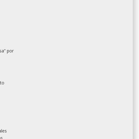
sa” por
nto
ales
as