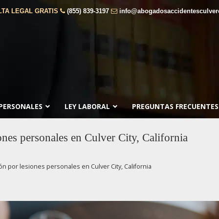
TA LEGAL GRATIS
(855) 839-3197
info@abogadosaccidentesculver
 PERSONALES
LEY LABORAL
PREGUNTAS FRECUENTES
nes personales en Culver City, California
n por lesiones personales en Culver City, California