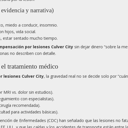
evidencia y narrativa)
co, miedo a conducir, insomnio.
n hijos, vida social.
as, estar sentado mucho tiempo.
mpensación por lesiones Culver City
sin dejar dinero “sobre la me
nas no describen con detalle.
 el tratamiento médico
 lesiones Culver City
, la gravedad real no se decide solo por “cuá
 MRI vs. dolor sin estudios).
eguimiento con especialistas).
 cirugía recomendada).
icultad para actividades básicas).
revención de Enfermedades (CDC) han señalado que las lesiones no fat
EE. UU., y que las caídas y los accidentes de transporte están entre l