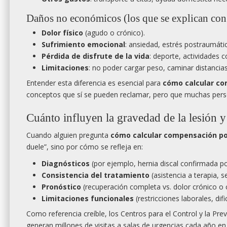
Daños no económicos (los que se explican con 
Dolor físico
(agudo o crónico).
Sufrimiento emocional
: ansiedad, estrés postraumáti
Pérdida de disfrute de la vida
: deporte, actividades co
Limitaciones
: no poder cargar peso, caminar distanci
Entender esta diferencia es esencial para
cómo calcular co
conceptos que sí se pueden reclamar, pero que muchas perso
Cuánto influyen la gravedad de la lesión y
Cuando alguien pregunta
cómo calcular compensación por
duele”, sino por cómo se refleja en:
Diagnósticos
(por ejemplo, hernia discal confirmada por
Consistencia del tratamiento
(asistencia a terapia, s
Pronóstico
(recuperación completa vs. dolor crónico o
Limitaciones funcionales
(restricciones laborales, dif
Como referencia creíble, los Centros para el Control y la P
generan millones de visitas a salas de urgencias cada año en 