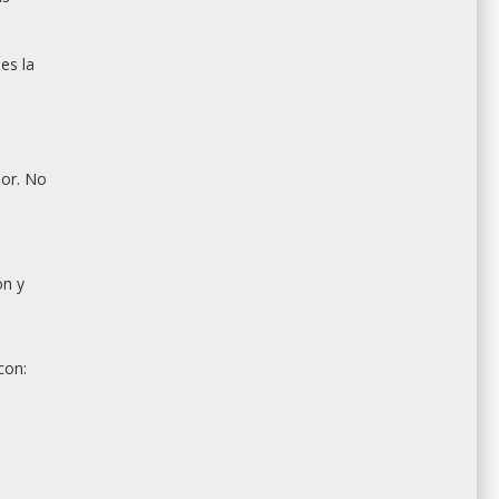
es la
lor. No
ón y
con: