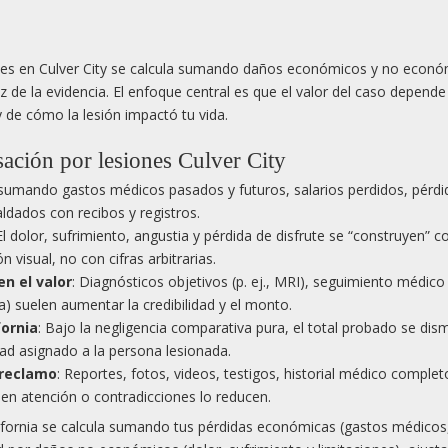
nales en Culver City se calcula sumando daños económicos y no econó
z de la evidencia. El enfoque central es que el valor del caso depende
 de cómo la lesión impactó tu vida.
ación por lesiones Culver City
a sumando gastos médicos pasados y futuros, salarios perdidos, pérdi
ldados con recibos y registros.
 El dolor, sufrimiento, angustia y pérdida de disfrute se “construyen” 
visual, no con cifras arbitrarias.
n el valor
: Diagnósticos objetivos (p. ej., MRI), seguimiento médico
a) suelen aumentar la credibilidad y el monto.
ornia
: Bajo la negligencia comparativa pura, el total probado se dis
ad asignado a la persona lesionada.
 reclamo
: Reportes, fotos, videos, testigos, historial médico complet
s en atención o contradicciones lo reducen.
lifornia se calcula sumando tus pérdidas económicas (gastos médicos