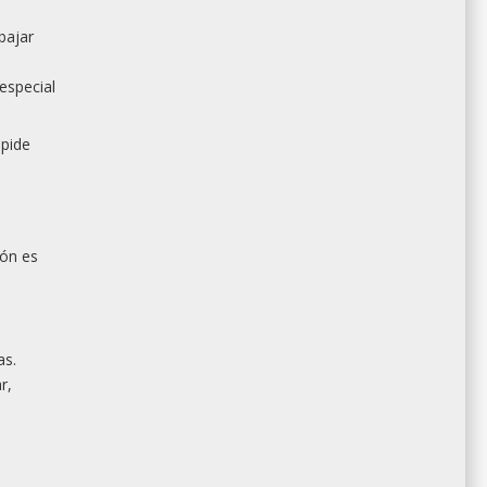
bajar
especial
pide
ión es
as.
r,