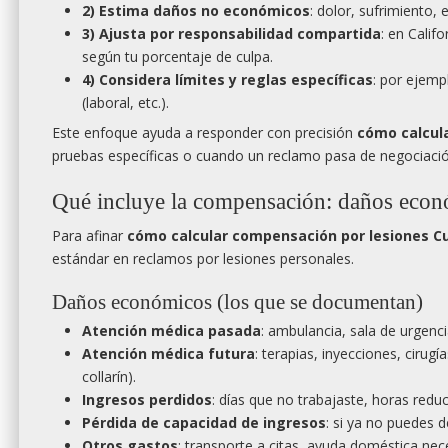
2) Estima daños no económicos
: dolor, sufrimiento, 
3) Ajusta por responsabilidad compartida
: en Calif
según tu porcentaje de culpa.
4) Considera límites y reglas específicas
: por ejemp
(laboral, etc.).
Este enfoque ayuda a responder con precisión
cómo calcula
pruebas específicas o cuando un reclamo pasa de negociación 
Qué incluye la compensación: daños econ
Para afinar
cómo calcular compensación por lesiones Cu
estándar en reclamos por lesiones personales.
Daños económicos (los que se documentan)
Atención médica pasada
: ambulancia, sala de urgenci
Atención médica futura
: terapias, inyecciones, cirug
collarín).
Ingresos perdidos
: días que no trabajaste, horas redu
Pérdida de capacidad de ingresos
: si ya no puedes 
Otros gastos
: transporte a citas, ayuda doméstica nece