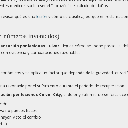
entes médicos suelen ser el “corazón” del cálculo de daños.
s revisar qué es una
lesión
y cómo se clasifica, porque en reclamacion
in números inventados)
nsación por lesiones Culver City
es cómo se “pone precio” al do
nta con evidencia y comparaciones razonables.
 económicos y se aplica un factor que depende de la gravedad, duraci
aria razonable por el sufrimiento durante el período de recuperación.
ción por lesiones Culver City
, el dolor y sufrimiento se fortalece 
ción.
 ya no puedes hacer.
hayan visto el cambio.
tc.).