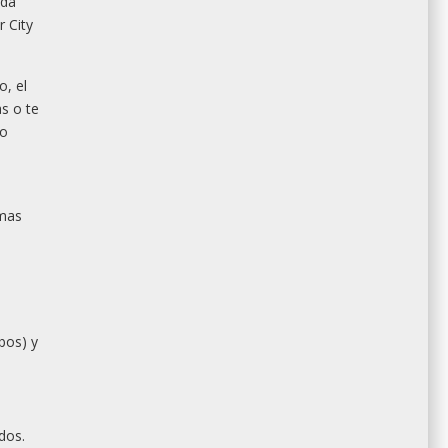
ada
r City
o, el
s o te
to
omas
bos) y
dos.