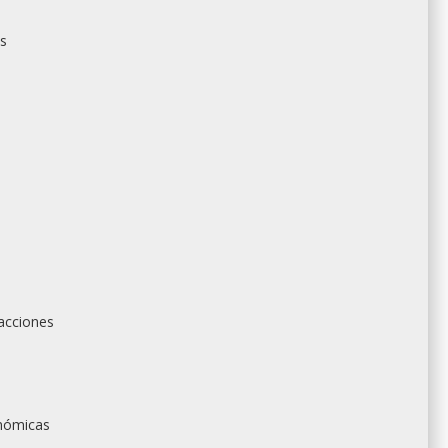
us
acciones
onómicas