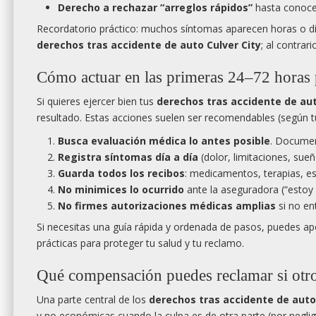
Derecho a rechazar “arreglos rápidos”
hasta conocer
Recordatorio práctico: muchos síntomas aparecen horas o día
derechos tras accidente de auto Culver City
; al contrar
Cómo actuar en las primeras 24–72 horas p
Si quieres ejercer bien tus
derechos tras accidente de aut
resultado. Estas acciones suelen ser recomendables (según t
Busca evaluación médica lo antes posible
. Documen
Registra síntomas día a día
(dolor, limitaciones, sue
Guarda todos los recibos
: medicamentos, terapias, e
No minimices lo ocurrido
ante la aseguradora (“estoy 
No firmes autorizaciones médicas amplias
si no ent
Si necesitas una guía rápida y ordenada de pasos, puedes a
prácticas para proteger tu salud y tu reclamo.
Qué compensación puedes reclamar si otro
Una parte central de los
derechos tras accidente de auto 
y no económicas cuando la culpa es de otra parte (por neglig