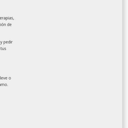
erapias,
ción de
y pedir
 tus
leve o
lamo.