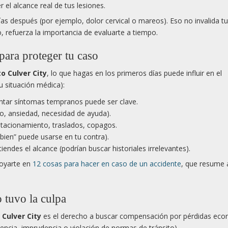
 el alcance real de tus lesiones.
s después (por ejemplo, dolor cervical o mareos). Eso no invalida t
io, refuerza la importancia de evaluarte a tiempo.
ara proteger tu caso
o Culver City
, lo que hagas en los primeros días puede influir en el
u situación médica):
tar síntomas tempranos puede ser clave.
ño, ansiedad, necesidad de ayuda).
stacionamiento, traslados, copagos.
bien” puede usarse en tu contra).
iendes el alcance (podrían buscar historiales irrelevantes).
poyarte en
12 cosas para hacer en caso de un accidente
, que resume 
 tuvo la culpa
Culver City
es el derecho a buscar compensación por pérdidas ec
encia, imprudencia o violación de normas de tránsito).