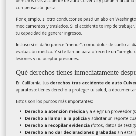
derechos tras accidente de auto Culver City puede marcar la 
compensación justa.
Por ejemplo, si otro conductor se pasó un alto en Washingto
medicamentos y traslados. Si el accidente te impide trabajar
tu capacidad de generar ingresos.
Incluso si el daño parece “menor”, como dolor de cuello al dí
evaluación médica. Y si te llaman para ofrecerte un “arreglo r
lesiones y no aceptar presiones.
Qué derechos tienes inmediatamente despu
En California, tus
derechos tras accidente de auto Culver
aparatoso: tienes derecho a proteger tu salud, a documentar
Estos son los puntos más importantes:
Derecho a atención médica
y a elegir un proveedor (s
Derecho a llamar a la policía
y solicitar un reporte c
Derecho a recopilar evidencia
(fotos, datos de testig
Derecho a no dar declaraciones grabadas
sin estar