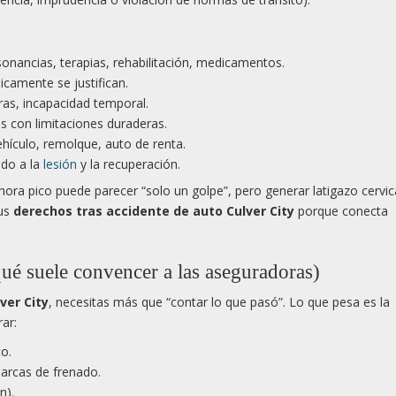
esonancias, terapias, rehabilitación, medicamentos.
icamente se justifican.
ras, incapacidad temporal.
as con limitaciones duraderas.
vehículo, remolque, auto de renta.
ado a la
lesión
y la recuperación.
hora pico puede parecer “solo un golpe”, pero generar latigazo cervic
tus
derechos tras accidente de auto Culver City
porque conecta
qué suele convencer a las aseguradoras)
ver City
, necesitas más que “contar lo que pasó”. Lo que pesa es la
ar:
to.
arcas de frenado.
n).