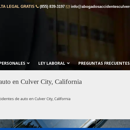
TA LEGAL GRATIS
(855) 839-3197
info@abogadosaccidentesculver
 PERSONALES
LEY LABORAL
PREGUNTAS FRECUENTES
auto en Culver City, California
identes de auto en Culver City, California