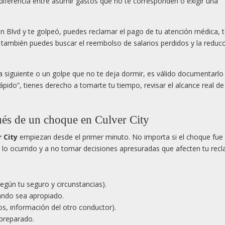
diferencia entre asumir gastos que no te corresponden o exigir una
n Blvd y te golpeó, puedes reclamar el pago de tu atención médica, t
, también puedes buscar el reembolso de salarios perdidos y la reduc
a siguiente o un golpe que no te deja dormir, es válido documentarlo 
ápido”, tienes derecho a tomarte tu tiempo, revisar el alcance real de
és de un choque en Culver City
 City
empiezan desde el primer minuto. No importa si el choque fue 
 lo ocurrido y a no tomar decisiones apresuradas que afecten tu rec
egún tu seguro y circunstancias).
uando sea apropiado.
os, información del otro conductor).
 preparado.