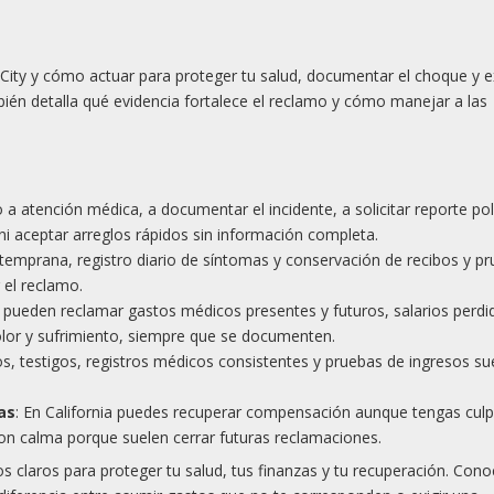
r City y cómo actuar para proteger tu salud, documentar el choque y e
mbién detalla qué evidencia fortalece el reclamo y cómo manejar a las
 a atención médica, a documentar el incidente, a solicitar reporte poli
i aceptar arreglos rápidos sin información completa.
 temprana, registro diario de síntomas y conservación de recibos y p
 el reclamo.
e pueden reclamar gastos médicos presentes y futuros, salarios perdi
olor y sufrimiento, siempre que se documenten.
os, testigos, registros médicos consistentes y pruebas de ingresos su
as
: En California puedes recuperar compensación aunque tengas culp
con calma porque suelen cerrar futuras reclamaciones.
hos claros para proteger tu salud, tus finanzas y tu recuperación. Cono