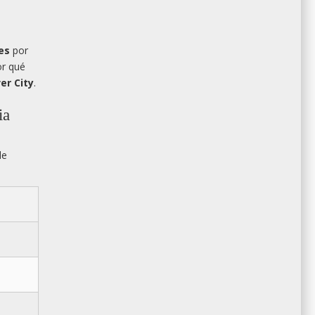
es
por
or qué
er City
.
ia
de