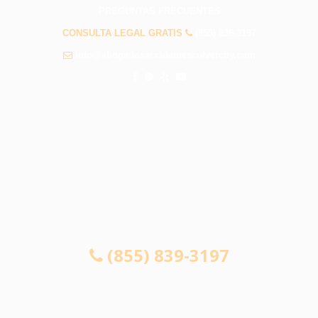
PREGUNTAS FRECUENTES
CONSULTA LEGAL GRATIS
(855) 839-3197
info@abogadosaccidentesculvercity.com
CONSULTA GRATUITA 24/7
SI NO GANA, NO PAGA
(855) 839-3197