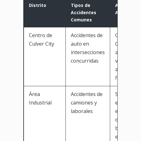
Distrito
Tipos de
Accesibilid
Accidentes
Abogados
Comunes
Centro de
Accidentes de
Cerca de
Culver City
auto en
Culver Blvd
intersecciones
alta densi
concurridas
vehicular; f
acceso a
firmas loca
Área
Accidentes de
Servicios
Industrial
camiones y
especializ
laborales
en empleo;
disponibili
bilingüe e
español