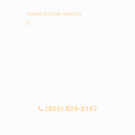
PREGUNTAS FRECUENTES
CONSULTA LEGAL GRATIS
(855) 839-3197
info@abogadosaccidentesculvercity.com
CONSULTA GRATUITA 24/7
SI NO GANA, NO PAGA
(855) 839-3197